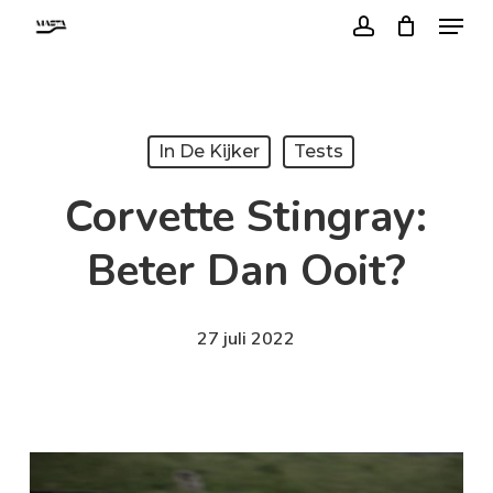
Menu
Skip
account
to
Close
main
Menu
content
In De Kijker
Tests
Corvette Stingray:
Beter Dan Ooit?
27 juli 2022