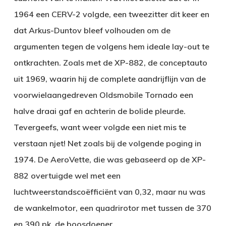
1964 een CERV-2 volgde, een tweezitter dit keer en
dat Arkus-Duntov bleef volhouden om de
argumenten tegen de volgens hem ideale lay-out te
ontkrachten. Zoals met de XP-882, de conceptauto
uit 1969, waarin hij de complete aandrijflijn van de
voorwielaangedreven Oldsmobile Tornado een
halve draai gaf en achterin de bolide pleurde.
Tevergeefs, want weer volgde een niet mis te
verstaan njet! Net zoals bij de volgende poging in
1974. De AeroVette, die was gebaseerd op de XP-
882 overtuigde wel met een
luchtweerstandscoëfficiënt van 0,32, maar nu was
de wankelmotor, een quadrirotor met tussen de 370
en 390 pk, de boosdoener.