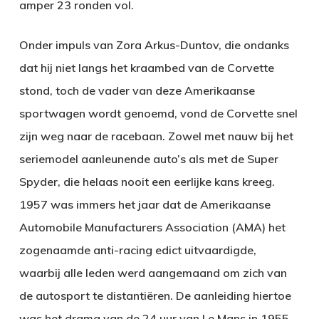
amper 23 ronden vol.
Onder impuls van Zora Arkus-Duntov, die ondanks
dat hij niet langs het kraambed van de Corvette
stond, toch de vader van deze Amerikaanse
sportwagen wordt genoemd, vond de Corvette snel
zijn weg naar de racebaan. Zowel met nauw bij het
seriemodel aanleunende auto’s als met de Super
Spyder, die helaas nooit een eerlijke kans kreeg.
1957 was immers het jaar dat de Amerikaanse
Automobile Manufacturers Association (AMA) het
zogenaamde anti-racing edict uitvaardigde,
waarbij alle leden werd aangemaand om zich van
de autosport te distantiëren. De aanleiding hiertoe
was het drama van de 24 uur van Le Mans in 1955