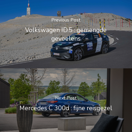
Previous Post
Volkswagen ID.5 : gemengde
gevoelens
Next Post
Mercedes C 300d : fijne reisgezel