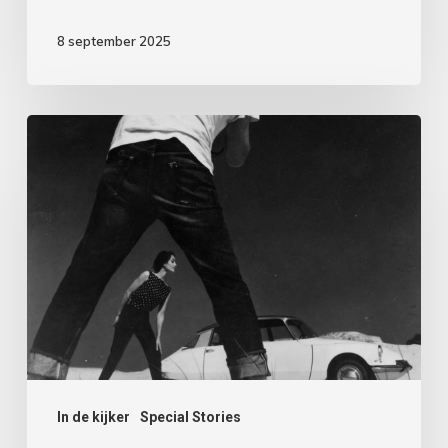
8 september 2025
HET
ZWEEFT,
HET
ZOEFT
EN
HET
STRIJKT
…
In de kijker
Special Stories