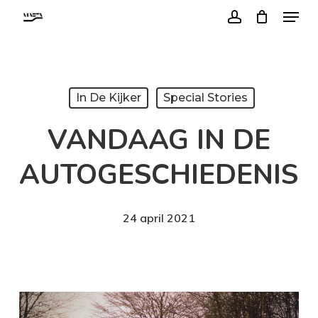
Menu
Skip
account
to
Close
main
Menu
content
In De Kijker
Special Stories
VANDAAG IN DE
AUTOGESCHIEDENIS
24 april 2021