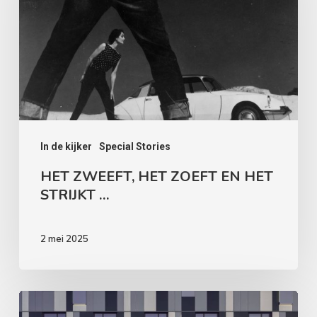
ZOEFT
EN
HET
STRIJKT
…
In de kijker
Special Stories
HET ZWEEFT, HET ZOEFT EN HET
STRIJKT …
2 mei 2025
HET