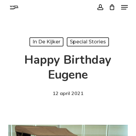
Menu
Skip
account
to
Close
main
Menu
content
In De Kijker
Special Stories
Happy Birthday
Eugene
12 april 2021