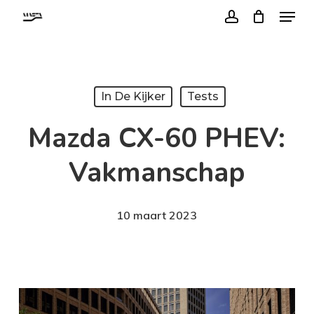
Menu
Skip
account
to
Close
main
Menu
content
In De Kijker
Tests
Mazda CX-60 PHEV:
Vakmanschap
10 maart 2023