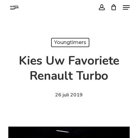
Menu
Skip
account
to
Close
main
Menu
content
Youngtimers
Kies Uw Favoriete
Renault Turbo
26 juli 2019