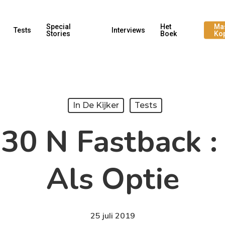
Special
Het
Ma
Tests
Interviews
Stories
Boek
Ko
In De Kijker
Tests
30 N Fastback :
Als Optie
25 juli 2019