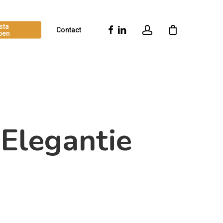
sta
account
Facebook
Linkedin
Contact
pen
 Elegantie