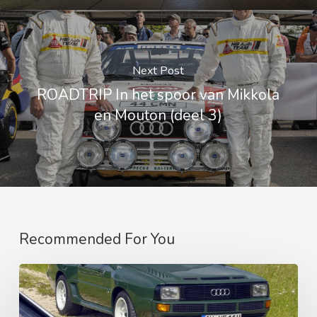
Next Post
ROADTRIP In het spoor van Mikkola
en Mouton (deel 3)
Recommended For You
DE
GEKNOTTE