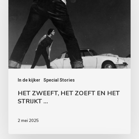
ZWEEFT,
HET
ZOEFT
EN
HET
STRIJKT
…
In de kijker
Special Stories
HET ZWEEFT, HET ZOEFT EN HET
STRIJKT …
2 mei 2025