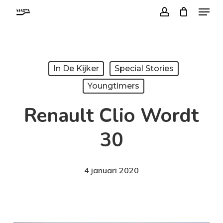
Menu
Skip
account
to
Close
main
Menu
content
In De Kijker
Special Stories
Youngtimers
Renault Clio Wordt
30
4 januari 2020