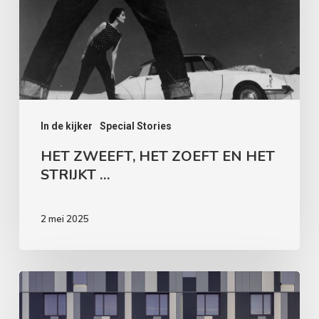
EN
HET
STRIJKT
…
In de kijker
Special Stories
HET ZWEEFT, HET ZOEFT EN HET
STRIJKT …
2 mei 2025
HET
ZONNETJE