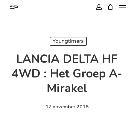
Menu
Skip
account
to
Close
main
Menu
content
Youngtimers
LANCIA DELTA HF
4WD : Het Groep A-
Mirakel
17 november 2018