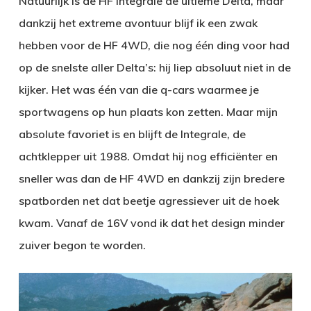
Natuurlijk is de HF Integrale de ultieme Delta, maar
dankzij het extreme avontuur blijf ik een zwak
hebben voor de HF 4WD, die nog één ding voor had
op de snelste aller Delta’s: hij liep absoluut niet in de
kijker. Het was één van die q-cars waarmee je
sportwagens op hun plaats kon zetten. Maar mijn
absolute favoriet is en blijft de Integrale, de
achtklepper uit 1988. Omdat hij nog efficiënter en
sneller was dan de HF 4WD en dankzij zijn bredere
spatborden net dat beetje agressiever uit de hoek
kwam. Vanaf de 16V vond ik dat het design minder
zuiver begon te worden.