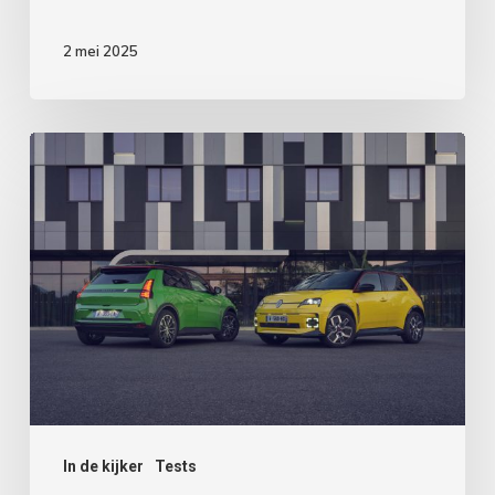
2 mei 2025
HET
ZONNETJE
IN
HUIS
In de kijker
Tests