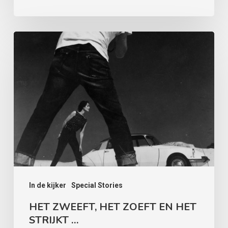
HET
ZWEEFT,
HET
ZOEFT
EN
HET
STRIJKT
…
In de kijker
Special Stories
HET ZWEEFT, HET ZOEFT EN HET
STRIJKT …