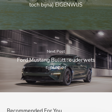
toch bijna) EIGENWIJS
Next Post
Ford Mustang Bullitt : ouderwets
rijplezier
Recommended For You