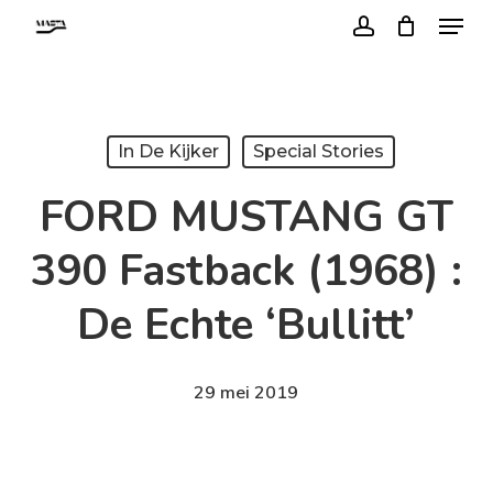
Menu
Skip
account
to
Close
main
Menu
content
In De Kijker
Special Stories
FORD MUSTANG GT
390 Fastback (1968) :
De Echte ‘Bullitt’
29 mei 2019